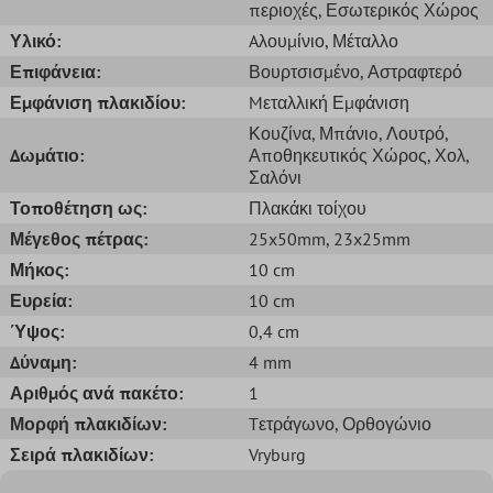
περιοχές
, Εσωτερικός Χώρος
Υλικό:
Aλουμίνιο
, Μέταλλο
Επιφάνεια:
Βουρτσισμένο
, Αστραφτερό
Εμφάνιση πλακιδίου:
Mεταλλική Εμφάνιση
Κουζίνα
, Μπάνιo
, Λουτρό
,
Δωμάτιο:
Αποθηκευτικός Χώρος
, Χολ
,
Σαλόνι
Τοποθέτηση ως:
Πλακάκι τοίχου
Μέγεθος πέτρας:
25x50mm
, 23x25mm
Μήκος:
10 cm
Ευρεία:
10 cm
Ύψος:
0,4 cm
Δύναμη:
4 mm
Αριθμός ανά πακέτο:
1
Μορφή πλακιδίων:
Tετράγωνο
, Ορθογώνιο
Σειρά πλακιδίων:
Vryburg