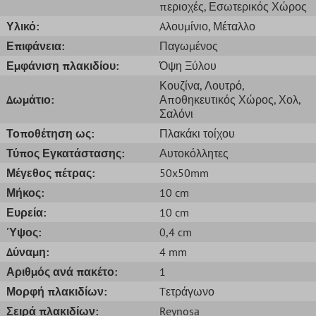
περιοχές
, Εσωτερικός Χώρος
Υλικό:
Aλουμίνιο
, Μέταλλο
Επιφάνεια:
Παγωμένος
Εμφάνιση πλακιδίου:
Όψη Ξύλου
Κουζίνα
, Λουτρό
,
Δωμάτιο:
Αποθηκευτικός Χώρος
, Χολ
,
Σαλόνι
Τοποθέτηση ως:
Πλακάκι τοίχου
Τύπος Εγκατάστασης:
Αυτοκόλλητες
Μέγεθος πέτρας:
50x50mm
Μήκος:
10 cm
Ευρεία:
10 cm
Ύψος:
0,4 cm
Δύναμη:
4 mm
Αριθμός ανά πακέτο:
1
Μορφή πλακιδίων:
Tετράγωνο
Σειρά πλακιδίων:
Reynosa