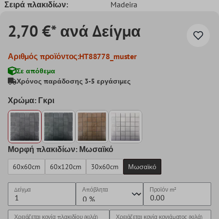
Σειρά πλακιδίων:
Madeira
2,70 €* ανά Δείγμα
Αριθμός προϊόντος:
HT88778_muster
Σε απόθεμα
Χρόνος παράδοσης 3-5 εργάσιμες
Χρώμα: Γκρι
Μορφή πλακιδίων: Μωσαϊκό
60x60cm
60x120cm
30x60cm
Μωσαϊκό
Δείγμα
Απόβλητα
Προϊόν
m²
Χρειάζεται κονία πλακιδίου (κιλά)
Χρειάζεται κονία κονιάματος (κιλά)