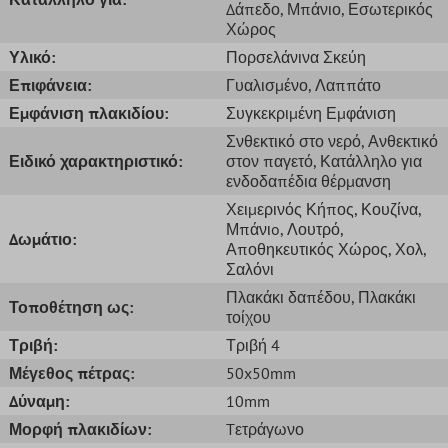
Δάπεδο
, Μπάνιο
, Εσωτερικός
Χώρος
Υλικό:
Πορσελάνινα Σκεύη
Επιφάνεια:
Γυαλισμένο
, Λαππάτο
Εμφάνιση πλακιδίου:
Συγκεκριμένη Εμφάνιση
Σνθεκτικό στο νερό
, Ανθεκτικό
Ειδικό χαρακτηριστικό:
στον παγετό
, Κατάλληλο για
ενδοδαπέδια θέρμανση
Χειμερινός Κήπος
, Κουζίνα
,
Μπάνιo
, Λουτρό
,
Δωμάτιο:
Αποθηκευτικός Χώρος
, Χολ
,
Σαλόνι
Πλακάκι δαπέδου
, Πλακάκι
Τοποθέτηση ως:
τοίχου
Τριβή:
Τριβή 4
Μέγεθος πέτρας:
50x50mm
Δύναμη:
10mm
Μορφή πλακιδίων:
Tετράγωνο