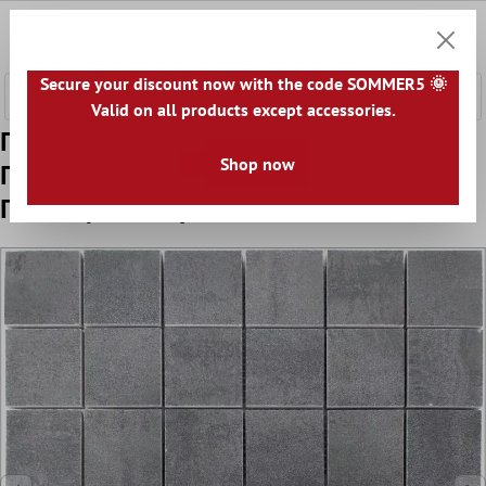
κύριο περιεχόμενο
0
Καλάθ
Secure your discount now with the code SOMMER5 🌞
Valid on all products except accessories.
Πρότυπο από Ψηφιδωτά Πλακάκια
Shop now
Πορσελάνινα Σκεύη Madeira Μερικώς
Γυαλισμένο Γκρί