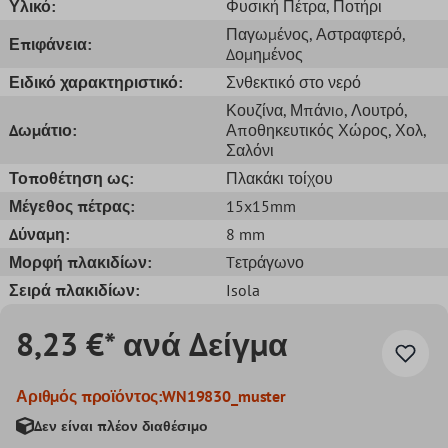
Υλικό:
Φυσική Πέτρα
, Ποτήρι
Παγωμένος
, Αστραφτερό
,
Επιφάνεια:
Δομημένος
Ειδικό χαρακτηριστικό:
Σνθεκτικό στο νερό
Κουζίνα
, Μπάνιo
, Λουτρό
,
Δωμάτιο:
Αποθηκευτικός Χώρος
, Χολ
,
Σαλόνι
Τοποθέτηση ως:
Πλακάκι τοίχου
Μέγεθος πέτρας:
15x15mm
Δύναμη:
8 mm
Μορφή πλακιδίων:
Tετράγωνο
Σειρά πλακιδίων:
Isola
8,23 €* ανά Δείγμα
Αριθμός προϊόντος:
WN19830_muster
Δεν είναι πλέον διαθέσιμο