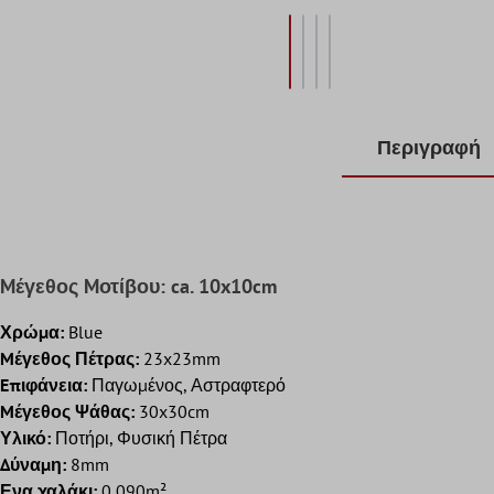
Περιγραφή
Mέγεθος Mοτίβου: ca. 10x10cm
Χρώμα:
Blue
Mέγεθος Πέτρας:
23x23mm
Eπιφάνεια:
Παγωμένος, Αστραφτερό
Mέγεθος Ψάθας:
30x30cm
Υλικό:
Ποτήρι, Φυσική Πέτρα
Δύναμη:
8mm
Ενα χαλάκι:
0,090m²