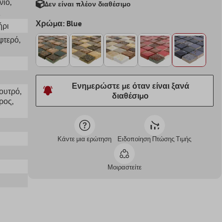
νιο
,
Δεν είναι πλέον διαθέσιμο
ς
Χρώμα: Blue
ήρι
φτερό
,
Ενημερώστε με όταν είναι ξανά
Λουτρό
,
διαθέσιμο
ρος
,
Κάντε μια ερώτηση
Ειδοποίηση Πτώσης Τιμής
Μοιραστείτε