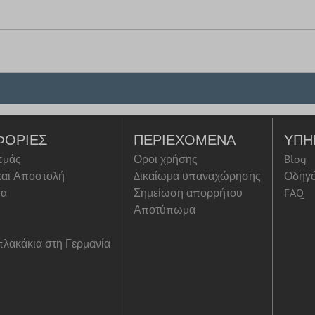
ΦΟΡΊΕΣ
ΠΕΡΙΕΧΌΜΕΝΑ
ΥΠΗ
 εμάς
Οροι χρήσης
Blog
αι Αποστολή
Δικαίωμα υπαναχώρησης
Οδηγ
ία
Σημείωση απορρήτου
FAQ
Αποτύπωμα
λακάκια στη Γερμανία