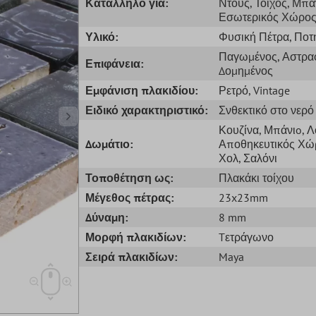
Κατάλληλο για:
Ντους
, Τοίχος
, Μπά
Εσωτερικός Χώρο
Υλικό:
Φυσική Πέτρα
, Ποτ
Παγωμένος
, Αστρα
Επιφάνεια:
Δομημένος
Εμφάνιση πλακιδίου:
Ρετρό
, Vintage
Ειδικό χαρακτηριστικό:
Σνθεκτικό στο νερό
Κουζίνα
, Μπάνιo
, 
Δωμάτιο:
Αποθηκευτικός Χώ
Χολ
, Σαλόνι
Τοποθέτηση ως:
Πλακάκι τοίχου
Μέγεθος πέτρας:
23x23mm
Δύναμη:
8 mm
Μορφή πλακιδίων:
Tετράγωνο
Σειρά πλακιδίων:
Maya