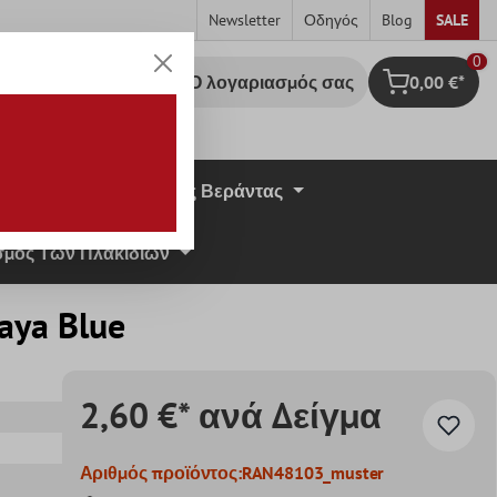
Newsletter
Οδηγός
Blog
SALE
0
Ο λογαριασμός σας
0,00 €*
Καλάθι Αγορ
σική Πέτρα
Πλάκες Βεράντας
μος Των Πλακιδίων
ya Blue
2,60 €* ανά Δείγμα
Αριθμός προϊόντος:
RAN48103_muster