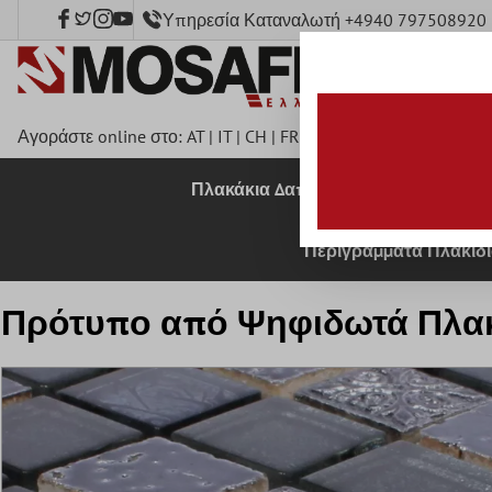
Υπηρεσία Καταναλωτή +4940 797508920
κύριο περιεχόμενο
Αγοράστε online στο:
AT
|
IT
|
CH
|
FR
|
DE
|
UK
|
CZ
|
SE
|
DK
|
B
Πλακάκια Δαπέδου
Πλακάκια 
Περιγράμματα Πλακιδ
Πρότυπο από Ψηφιδωτά Πλακά