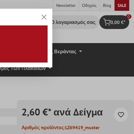
Newsletter
Οδηγός
Blog
SALE
0
Ο λογαριασμός σας
0,00 €*
Καλάθι Αγορ
σική Πέτρα
Πλάκες Βεράντας
μος Των Πλακιδίων
2,60 €* ανά Δείγμα
Αριθμός προϊόντος:
LZ69419_muster