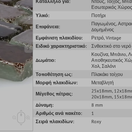
Κατάλληλο για:
Ντους
, Τοίχος
, Μπά
Εσωτερικός Χώρο
Υλικό:
Ποτήρι
Παγωμένος
, Αστρα
Επιφάνεια:
Δομημένος
Εμφάνιση πλακιδίου:
Ρετρό
, Vintage
Ειδικό χαρακτηριστικό:
Σνθεκτικό στο νερό
Κουζίνα
, Μπάνιo
, 
Δωμάτιο:
Αποθηκευτικός Χώ
Χολ
, Σαλόνι
Τοποθέτηση ως:
Πλακάκι τοίχου
Μορφή πλακιδίων:
Μεταβλητή
25x18mm
, 12x18
Μέγεθος πέτρας:
20x18mm
, 15x18
Δύναμη:
8 mm
Αριθμός ανά πακέτο:
1
Σειρά πλακιδίων:
Roxy