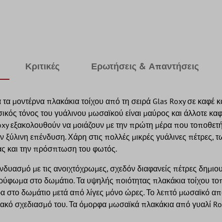
Κριτικές
Ερωτήσεις & Απαντήσεις
τα μοντέρνα πλακάκια τοίχου από τη σειρά Glas Roxy σε καφέ κα
σικός τόνος του γυάλινου μωσαϊκού είναι μαύρος και άλλοτε καφ
Roxy εξακολουθούν να μοιάζουν με την πρώτη μέρα που τοποθετή
 την ξύλινη επένδυση. Χάρη στις πολλές μικρές γυάλινες πέτρες,
ρας και την πρόσπτωση του φωτός.
υνδυασμό με τις ανοιχτόχρωμες, σχεδόν διαφανείς πέτρες δημιο
κορύφωμα στο δωμάτιο. Τα υψηλής ποιότητας πλακάκια τοίχου το
α στο δωμάτιο μετά από λίγες μόνο ώρες. Το λεπτό μωσαϊκό απ
ακό σχεδιασμό του. Τα όμορφα μωσαϊκά πλακάκια από γυαλί Ro