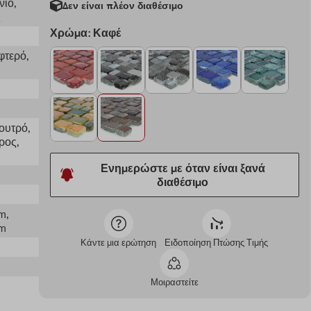
νιο
,
Δεν είναι πλέον διαθέσιμο
ς
Χρώμα: Καφέ
φτερό
,
Λουτρό
,
ρος
,
Ενημερώστε με όταν είναι ξανά
διαθέσιμο
mm
,
mm
Κάντε μια ερώτηση
Ειδοποίηση Πτώσης Τιμής
Μοιραστείτε