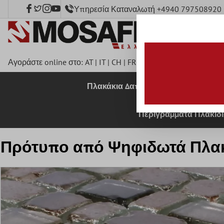
Υπηρεσία Καταναλωτή +4940 797508920
κύριο περιεχόμενο
Αγοράστε online στο:
AT
|
IT
|
CH
|
FR
|
DE
|
UK
|
CZ
|
SE
|
DK
|
B
Πλακάκια Δαπέδου
Πλακάκια 
Περιγράμματα Πλακιδ
Πρότυπο από Ψηφιδωτά Πλακά