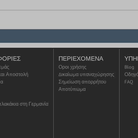
ΦΟΡΊΕΣ
ΠΕΡΙΕΧΌΜΕΝΑ
ΥΠΗ
 εμάς
Οροι χρήσης
Blog
αι Αποστολή
Δικαίωμα υπαναχώρησης
Οδηγ
ία
Σημείωση απορρήτου
FAQ
Αποτύπωμα
λακάκια στη Γερμανία