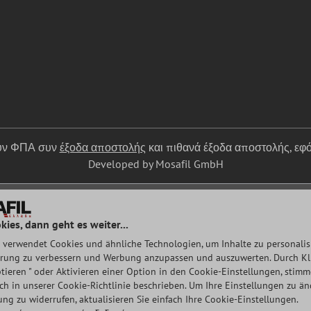
ουν ΦΠΑ συν
έξοδα αποστολής
και πιθανά έξοδα αποστολής, εφό
Developed by Mosafil GmbH
kies, dann geht es weiter...
 verwendet Cookies und ähnliche Technologien, um Inhalte zu personalisi
rung zu verbessern und Werbung anzupassen und auszuwerten. Durch Klic
tieren " oder Aktivieren einer Option in den Cookie-Einstellungen, stim
auch in unserer Cookie-Richtlinie beschrieben. Um Ihre Einstellungen zu ä
ng zu widerrufen, aktualisieren Sie einfach Ihre Cookie-Einstellungen.