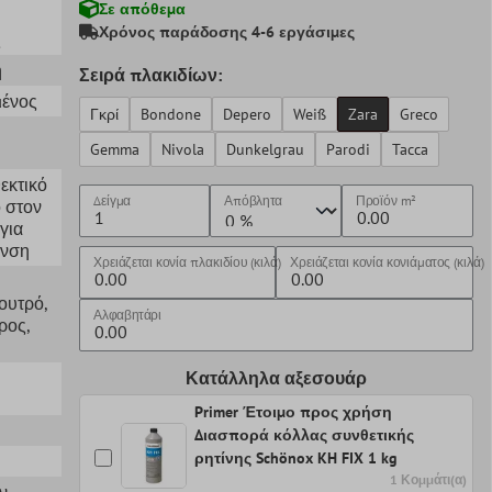
Σε απόθεμα
Χρόνος παράδοσης 4-6 εργάσιμες
ς
η
Σειρά πλακιδίων:
μένος
Γκρί
Bondone
Depero
Weiß
Zara
Greco
Gemma
Nivola
Dunkelgrau
Parodi
Tacca
θεκτικό
Δείγμα
Απόβλητα
Προϊόν
m²
ό στον
για
ανση
Χρειάζεται κονία πλακιδίου (κιλά)
Χρειάζεται κονία κονιάματος (κιλά)
Λουτρό
,
Αλφαβητάρι
ρος
,
Κατάλληλα αξεσουάρ
Primer Έτοιμο προς χρήση
Διασπορά κόλλας συνθετικής
ρητίνης Schönox KH FIX 1 kg
1 Κομμάτι(α)
εν