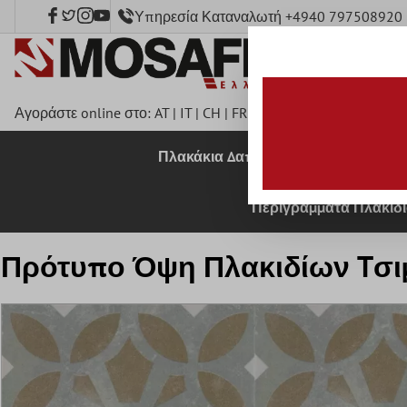
Υπηρεσία Καταναλωτή +4940 797508920
κύριο περιεχόμενο
Αγοράστε online στο:
AT
|
IT
|
CH
|
FR
|
DE
|
UK
|
CZ
|
SE
|
DK
|
B
Πλακάκια Δαπέδου
Πλακάκια 
Περιγράμματα Πλακιδ
Πρότυπο Όψη Πλακιδίων Tσιμέ