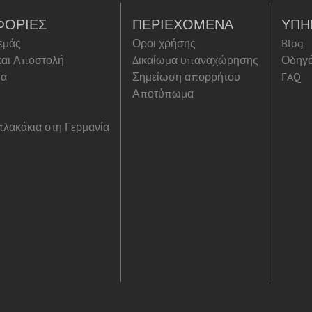
ΦΟΡΊΕΣ
ΠΕΡΙΕΧΌΜΕΝΑ
ΥΠΗ
 εμάς
Οροι χρήσης
Blog
αι Αποστολή
Δικαίωμα υπαναχώρησης
Οδηγ
ία
Σημείωση απορρήτου
FAQ
Αποτύπωμα
λακάκια στη Γερμανία