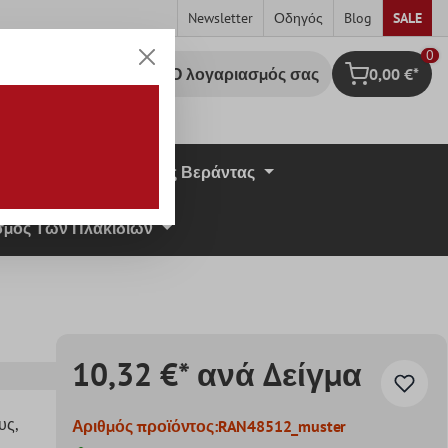
Newsletter
Οδηγός
Blog
SALE
0
Ο λογαριασμός σας
0,00 €*
Καλάθι Αγορ
σική Πέτρα
Πλάκες Βεράντας
μος Των Πλακιδίων
10,32 €* ανά Δείγμα
υς
,
Αριθμός προϊόντος:
RAN48512_muster