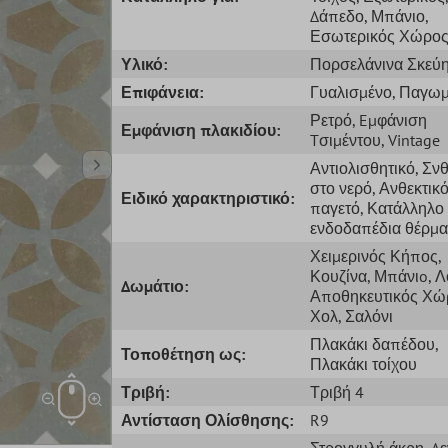
Δάπεδο
, Μπάνιο
,
Εσωτερικός Χώρο
Υλικό:
Πορσελάνινα Σκεύ
Επιφάνεια:
Γυαλισμένο
, Παγω
Ρετρό
, Eμφάνιση
Εμφάνιση πλακιδίου:
Tσιμέντου
, Vintage
Αντιολισθητικό
, Σν
στο νερό
, Ανθεκτικ
Ειδικό χαρακτηριστικό:
παγετό
, Κατάλληλο 
ενδοδαπέδια θέρμ
Χειμερινός Κήπος
,
Κουζίνα
, Μπάνιo
, 
Δωμάτιο:
Αποθηκευτικός Χώ
Χολ
, Σαλόνι
Πλακάκι δαπέδου
,
Τοποθέτηση ως:
Πλακάκι τοίχου
Τριβή:
Τριβή 4
Αντίσταση Ολίσθησης:
R9
Στρογγυλή άκρη
, Δ