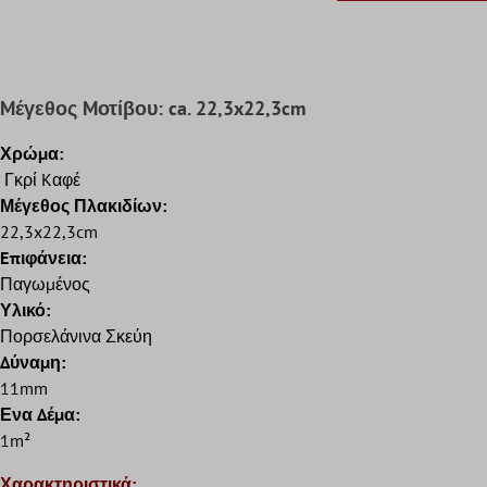
Mέγεθος Mοτίβου: ca. 22,3x22,3cm
Χρώμα:
Γκρί Kαφέ
Μέγεθος Πλακιδίων:
22,3x22,3cm
Eπιφάνεια:
Παγωμένος
Υλικό:
Πορσελάνινα Σκεύη
Δύναμη:
11mm
Ενα Δέμα:
1m²
Χαρακτηριστικά: