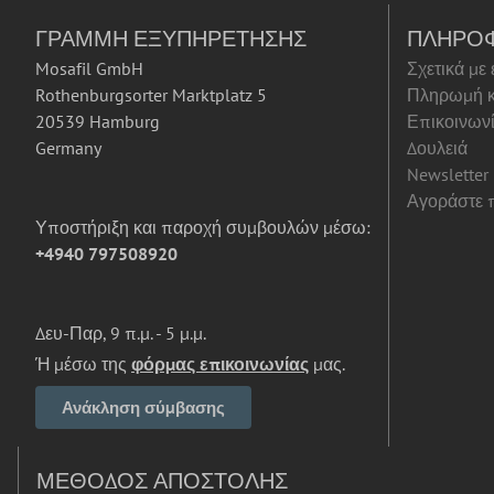
ΓΡΑΜΜΉ ΕΞΥΠΗΡΈΤΗΣΗΣ
ΠΛΗΡΟ
Mosafil GmbH
Σχετικά με
Rothenburgsorter Marktplatz 5
Πληρωμή κ
20539 Hamburg
Επικοινων
Germany
Δουλειά
Newsletter
Αγοράστε π
Υποστήριξη και παροχή συμβουλών μέσω:
+4940 797508920
Δευ-Παρ, 9 π.μ. - 5 μ.μ.
Ή μέσω της
φόρμας επικοινωνίας
μας.
Ανάκληση σύμβασης
ΜΈΘΟΔΟΣ ΑΠΟΣΤΟΛΉΣ