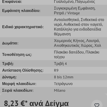
Επιφάνεια:
Γυαλισμένο
, Παγωμένος
Συγκεκριμένη Εμφάνιση
,
Εμφάνιση πλακιδίου:
Ρετρό / Vintage
Αντιολισθητικό
, Σνθεκτικό στο
νερό
, Ανθεκτικό στον παγετό
,
Ειδικό χαρακτηριστικό:
Κατάλληλο για ενδοδαπέδια
θέρμανση
Χειμερινός Κήπος
, Λουτρό
,
Δωμάτιο:
Αποθηκευτικός Χώρος
, Χολ
Πλακάκι δαπέδου
, Πλακάκι
Τοποθέτηση ως:
τοίχου
Τριβή:
Τριβή 4
Αντίσταση Ολίσθησης:
R9
Δύναμη:
8 bis 12mm
Μορφή πλακιδίων:
Tετράγωνο
Σειρά πλακιδίων:
Milano
8,23 €* ανά Δείγμα