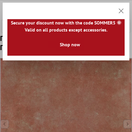
κύριο περιεχόμενο
0
Καλάθ
Secure your discount now with the code SOMMER5 🌞
Valid on all products except accessories.
Πρότυπο Όψη Πλακιδίων Tσιμέντου
Shop now
Πλακάκια Δαπέδου Milano Rosso