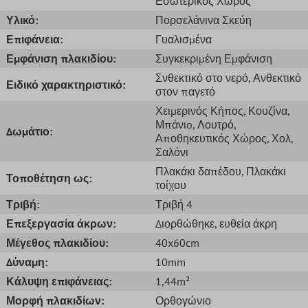
Εσωτερικός Χώρος
Υλικό:
Πορσελάνινα Σκεύη
Επιφάνεια:
Γυαλισμένα
Εμφάνιση πλακιδίου:
Συγκεκριμένη Εμφάνιση
Σνθεκτικό στο νερό
, Ανθεκτικό
Ειδικό χαρακτηριστικό:
στον παγετό
Χειμερινός Κήπος
, Κουζίνα
,
Μπάνιo
, Λουτρό
,
Δωμάτιο:
Αποθηκευτικός Χώρος
, Χολ
,
Σαλόνι
Πλακάκι δαπέδου
, Πλακάκι
Τοποθέτηση ως:
τοίχου
Τριβή:
Τριβή 4
Επεξεργασία άκρων:
Διορθώθηκε
, ευθεία άκρη
Μέγεθος πλακιδίου:
40x60cm
Δύναμη:
10mm
Κάλυψη επιφάνειας:
1,44m²
Μορφή πλακιδίων:
Ορθογώνιο