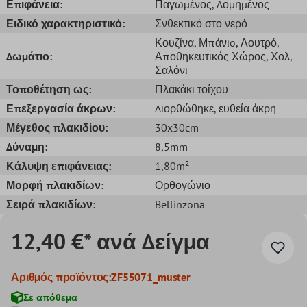
Επιφάνεια:
Παγωμένος
, Δομημένος
Ειδικό χαρακτηριστικό:
Σνθεκτικό στο νερό
Κουζίνα
, Μπάνιo
, Λουτρό
,
Δωμάτιο:
Αποθηκευτικός Χώρος
, Χολ
,
Σαλόνι
Τοποθέτηση ως:
Πλακάκι τοίχου
Επεξεργασία άκρων:
Διορθώθηκε
, ευθεία άκρη
Μέγεθος πλακιδίου:
30x30cm
Δύναμη:
8,5mm
Κάλυψη επιφάνειας:
1,80m²
Μορφή πλακιδίων:
Ορθογώνιο
Σειρά πλακιδίων:
Bellinzona
12,40 €* ανά Δείγμα
Αριθμός προϊόντος:
ZF55071_muster
Σε απόθεμα