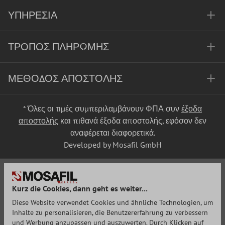
ΥΠΗΡΕΣΊΑ
ΤΡΌΠΟΣ ΠΛΗΡΩΜΉΣ
ΜΈΘΟΔΟΣ ΑΠΟΣΤΟΛΉΣ
* Όλες οι τιμές συμπεριλαμβάνουν ΦΠΑ συν
έξοδα
αποστολής
και πιθανά έξοδα αποστολής, εφόσον δεν
αναφέρεται διαφορετικά.
Developed by Mosafil GmbH
Kurz die Cookies, dann geht es weiter...
Diese Website verwendet Cookies und ähnliche Technologien, um
Inhalte zu personalisieren, die Benutzererfahrung zu verbessern
und Werbung anzupassen und auszuwerten. Durch Klicken auf