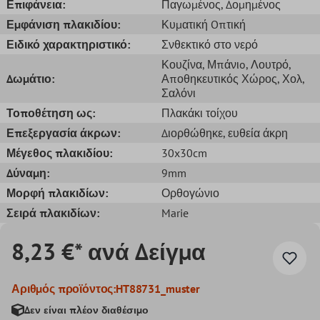
Επιφάνεια:
Παγωμένος
, Δομημένος
Εμφάνιση πλακιδίου:
Κυματική Oπτική
Ειδικό χαρακτηριστικό:
Σνθεκτικό στο νερό
Κουζίνα
, Μπάνιo
, Λουτρό
,
Δωμάτιο:
Αποθηκευτικός Χώρος
, Χολ
,
Σαλόνι
Τοποθέτηση ως:
Πλακάκι τοίχου
Επεξεργασία άκρων:
Διορθώθηκε
, ευθεία άκρη
Μέγεθος πλακιδίου:
30x30cm
Δύναμη:
9mm
Μορφή πλακιδίων:
Ορθογώνιο
Σειρά πλακιδίων:
Marie
8,23 €* ανά Δείγμα
Αριθμός προϊόντος:
HT88731_muster
Δεν είναι πλέον διαθέσιμο