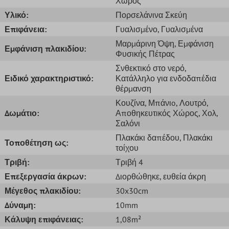
Χώρος
Υλικό:
Πορσελάνινα Σκεύη
Επιφάνεια:
Γυαλισμένο
, Γυαλισμένα
Μαρμάρινη Όψη
, Εμφάνιση
Εμφάνιση πλακιδίου:
Φυσικής Πέτρας
Σνθεκτικό στο νερό
,
Ειδικό χαρακτηριστικό:
Κατάλληλο για ενδοδαπέδια
θέρμανση
Κουζίνα
, Μπάνιo
, Λουτρό
,
Δωμάτιο:
Αποθηκευτικός Χώρος
, Χολ
,
Σαλόνι
Πλακάκι δαπέδου
, Πλακάκι
Τοποθέτηση ως:
τοίχου
Τριβή:
Τριβή 4
Επεξεργασία άκρων:
Διορθώθηκε
, ευθεία άκρη
Μέγεθος πλακιδίου:
30x30cm
Δύναμη:
10mm
Κάλυψη επιφάνειας:
1,08m²