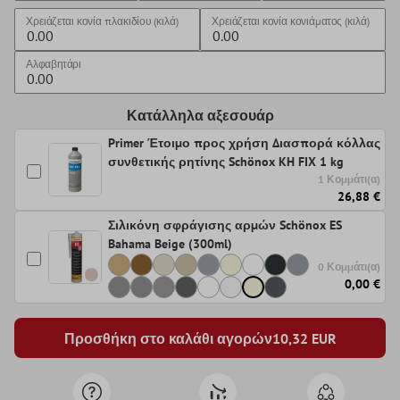
Χρειάζεται κονία πλακιδίου (κιλά)
Χρειάζεται κονία κονιάματος (κιλά)
Αλφαβητάρι
Κατάλληλα αξεσουάρ
Primer Έτοιμο προς χρήση Διασπορά κόλλας
συνθετικής ρητίνης Schönox KH FIX 1 kg
1 Κομμάτι(α)
26,88 €
Σιλικόνη σφράγισης αρμών Schönox ES
Bahama Beige (300ml)
0 Κομμάτι(α)
0,00 €
Προσθήκη στο καλάθι αγορών
10,32
EUR