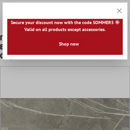
κύριο περιεχόμενο
0
Καλάθ
Secure your discount now with the code SOMMER5 🌞
Valid on all products except accessories.
Πρότυπο Πλακάκια Δαπέδου Astara
Shop now
Eμφάνιση Φυσικής Πέτρας Αμεμπτος
Grey 30x60cm