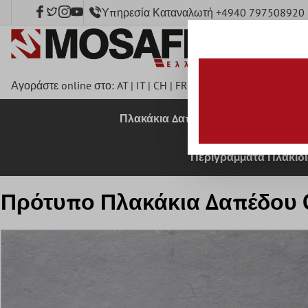
Υπηρεσία Καταναλωτή +4940 797508920
κύριο περιεχόμενο
Αγοράστε online στο:
AT
|
IT
|
CH
|
FR
|
DE
|
UK
|
CZ
|
SE
|
DK
|
B
Πλακάκια Δαπέδου
Πλακάκια 
Περιγράμματα Πλακιδ
Πρότυπο Πλακάκια Δαπέδου C