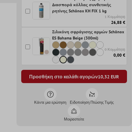
Διασπορά κόλλας συνθετικής
ρητίνης Schönox KH FIX 1 kg
1 Κομμάτι(α)
26,88 €
Σιλικόνη σφράγισης αρμών Schönox
ES Bahama Beige (300ml)
0 Κομμάτι(α)
0,00 €
Προσθήκη στο καλάθι αγορών
10,32
EUR
Κάντε μια ερώτηση
Ειδοποίηση Πτώσης Τιμής
Μοιραστείτε