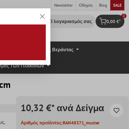
Newsletter
Οδηγός
Blog
SALE
0
Ο λογαριασμός σας
0,00 €*
Καλάθι Αγορ
σική Πέτρα
Πλάκες Βεράντας
μος Των Πλακιδίων
0cm
10,32 €* ανά Δείγμα
υς
,
Αριθμός προϊόντος:
RAN48371_muster