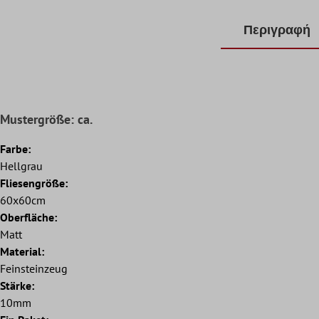
Περιγραφή
Mustergröße: ca.
Farbe:
Hellgrau
Fliesengröße:
60x60cm
Oberfläche:
Matt
Material:
Feinsteinzeug
Stärke:
10mm