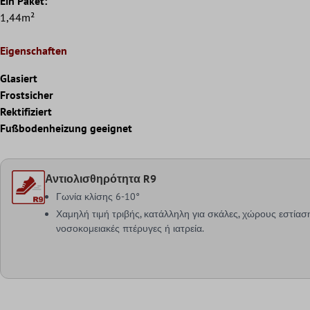
Ein Paket:
1,44m²
Eigenschaften
Glasiert
Frostsicher
Rektifiziert
Fußbodenheizung geeignet
Αντιολισθηρότητα R9
Γωνία κλίσης 6-10°
Χαμηλή τιμή τριβής, κατάλληλη για σκάλες, χώρους εστίαση
νοσοκομειακές πτέρυγες ή ιατρεία.