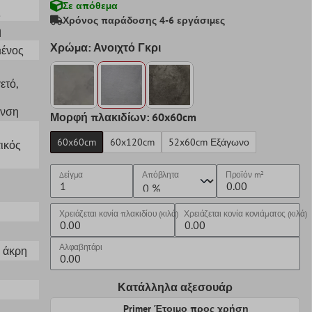
Σε απόθεμα
ς
Χρόνος παράδοσης 4-6 εργάσιμες
η
Χρώμα: Ανοιχτό Γκρι
μένος
ετό
,
ανση
Μορφή πλακιδίων: 60x60cm
60x60cm
60x120cm
52x60cm Εξάγωνο
ικός
Δείγμα
Απόβλητα
Προϊόν
m²
Χρειάζεται κονία πλακιδίου (κιλά)
Χρειάζεται κονία κονιάματος (κιλά)
Αλφαβητάρι
α άκρη
Κατάλληλα αξεσουάρ
Primer Έτοιμο προς χρήση