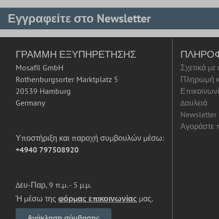
Εγγραφείτε στο Newsletter
ΓΡΑΜΜΉ ΕΞΥΠΗΡΈΤΗΣΗΣ
ΠΛΗΡΟ
Mosafil GmbH
Σχετικά με
Rothenburgsorter Marktplatz 5
Πληρωμή κ
20539 Hamburg
Επικοινων
Germany
Δουλειά
Newsletter
Αγοράστε π
Υποστήριξη και παροχή συμβουλών μέσω:
+4940 797508920
Δευ-Παρ, 9 π.μ. - 5 μ.μ.
Ή μέσω της
φόρμας επικοινωνίας
μας.
Ανάκληση σύμβασης