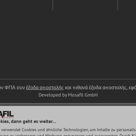
ουν ΦΠΑ συν
έξοδα αποστολής
και πιθανά έξοδα αποστολής, εφό
Developed by Mosafil GmbH
kies, dann geht es weiter...
 verwendet Cookies und ähnliche Technologien, um Inhalte zu personalisi
rung zu verbessern und Werbung anzupassen und auszuwerten. Durch Klic