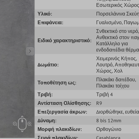
Εσωτερικός Χώρο
Υλικό:
Πορσελάνινα Σκεύ
Επιφάνεια:
Γυαλισμένο
, Παγω
Σνθεκτικό στο νερό
,
Ανθεκτικό στον παγ
Ειδικό χαρακτηριστικό:
Κατάλληλο για
ενδοδαπέδια θέρμ
Χειμερινός Κήπος
,
Δωμάτιο:
Λουτρό
, Αποθηκευτ
Χώρος
, Χολ
Πλακάκι δαπέδου
,
Τοποθέτηση ως:
Πλακάκι τοίχου
Τριβή:
Τριβή 4
Αντίσταση Ολίσθησης:
R9
Επεξεργασία άκρων:
Διορθώθηκε
, ευθεί
Δύναμη:
8 bis 12mm
Μορφή πλακιδίων:
Ορθογώνιο
Σειρά πλακιδίων:
Casablanca