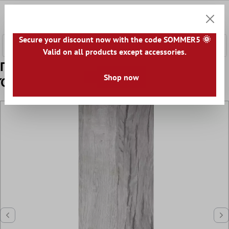
κύριο περιεχόμενο
0
Καλάθ
Secure your discount now with the code SOMMER5 🌞
Valid on all products except accessories.
Πρότυπο Πλακάκια Δαπέδου Elmwood
Shop now
Όψη Ξύλου 20x120cm Γκρί