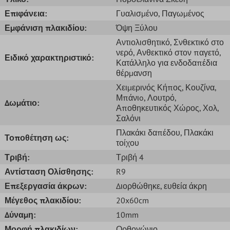
Επιφάνεια:
Γυαλισμένο
, Παγωμένος
Εμφάνιση πλακιδίου:
Όψη Ξύλου
Αντιολισθητικό
, Σνθεκτικό στο
νερό
, Ανθεκτικό στον παγετό
,
Ειδικό χαρακτηριστικό:
Κατάλληλο για ενδοδαπέδια
θέρμανση
Χειμερινός Κήπος
, Κουζίνα
,
Μπάνιo
, Λουτρό
,
Δωμάτιο:
Αποθηκευτικός Χώρος
, Χολ
,
Σαλόνι
Πλακάκι δαπέδου
, Πλακάκι
Τοποθέτηση ως:
τοίχου
Τριβή:
Τριβή 4
Αντίσταση Ολίσθησης:
R9
Επεξεργασία άκρων:
Διορθώθηκε
, ευθεία άκρη
Μέγεθος πλακιδίου:
20x60cm
Δύναμη:
10mm
Μορφή πλακιδίων:
Ορθογώνιο