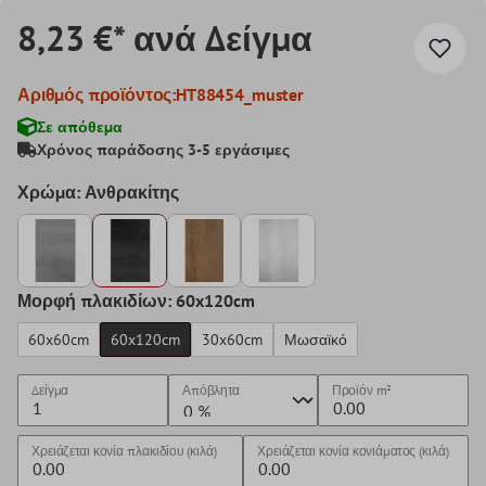
8,23 €* ανά Δείγμα
Αριθμός προϊόντος:
HT88454_muster
Σε απόθεμα
Χρόνος παράδοσης 3-5 εργάσιμες
Χρώμα: Ανθρακίτης
Μορφή πλακιδίων: 60x120cm
60x60cm
60x120cm
30x60cm
Μωσαϊκό
Δείγμα
Απόβλητα
Προϊόν
m²
Χρειάζεται κονία πλακιδίου (κιλά)
Χρειάζεται κονία κονιάματος (κιλά)