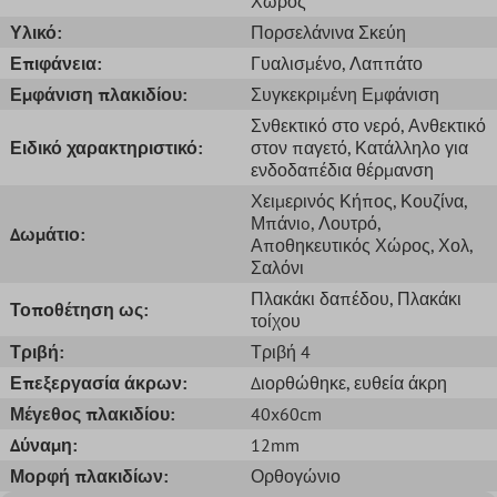
Χώρος
Υλικό:
Πορσελάνινα Σκεύη
Επιφάνεια:
Γυαλισμένο
, Λαππάτο
Εμφάνιση πλακιδίου:
Συγκεκριμένη Εμφάνιση
Σνθεκτικό στο νερό
, Ανθεκτικό
Ειδικό χαρακτηριστικό:
στον παγετό
, Κατάλληλο για
ενδοδαπέδια θέρμανση
Χειμερινός Κήπος
, Κουζίνα
,
Μπάνιo
, Λουτρό
,
Δωμάτιο:
Αποθηκευτικός Χώρος
, Χολ
,
Σαλόνι
Πλακάκι δαπέδου
, Πλακάκι
Τοποθέτηση ως:
τοίχου
Τριβή:
Τριβή 4
Επεξεργασία άκρων:
Διορθώθηκε
, ευθεία άκρη
Μέγεθος πλακιδίου:
40x60cm
Δύναμη:
12mm
Μορφή πλακιδίων:
Ορθογώνιο