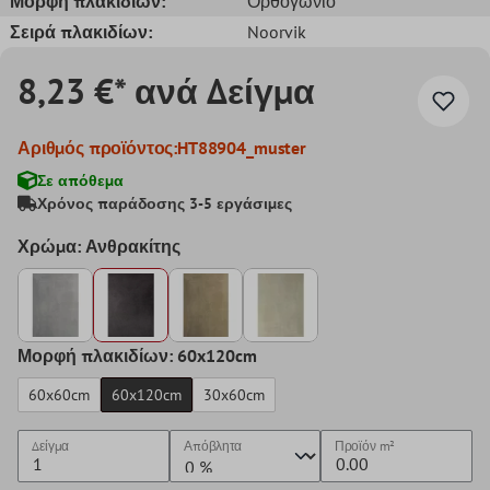
Μορφή πλακιδίων:
Ορθογώνιο
Σειρά πλακιδίων:
Noorvik
8,23 €* ανά Δείγμα
Αριθμός προϊόντος:
HT88904_muster
Σε απόθεμα
Χρόνος παράδοσης 3-5 εργάσιμες
Χρώμα: Ανθρακίτης
Μορφή πλακιδίων: 60x120cm
60x60cm
60x120cm
30x60cm
Δείγμα
Απόβλητα
Προϊόν
m²