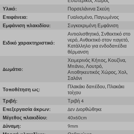
Εσωτερικός Χώρος
Υλικό:
Πορσελάνινα Σκεύη
Επιφάνεια:
Γυαλισμένο
, Παγωμένος
Εμφάνιση πλακιδίου:
Συγκεκριμένη Εμφάνιση
Αντιολισθητικό
, Σνθεκτικό στο
νερό
, Ανθεκτικό στον παγετό
,
Ειδικό χαρακτηριστικό:
Κατάλληλο για ενδοδαπέδια
θέρμανση
Χειμερινός Κήπος
, Κουζίνα
,
Μπάνιo
, Λουτρό
,
Δωμάτιο:
Αποθηκευτικός Χώρος
, Χολ
,
Σαλόνι
Πλακάκι δαπέδου
, Πλακάκι
Τοποθέτηση ως:
τοίχου
Τριβή:
Τριβή 4
Επεξεργασία άκρων:
Δεν Διορθώθηκε
Μέγεθος πλακιδίου:
40x60cm
Δύναμη:
9mm