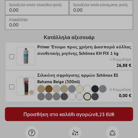
Χρειάζεται κονία πλακιδίου (κιλά)
Χρειάζεται κονία κονιάματος (κιλά)
Αλφαβητάρι
Κατάλληλα αξεσουάρ
Primer Έτοιμο προς χρήση Διασπορά κόλλας
συνθετικής ρητίνης Schönox KH FIX 1 kg
1 Κομμάτι(α)
26,88 €
Σιλικόνη σφράγισης αρμών Schönox ES
Bahama Beige (300ml)
0 Κομμάτι(α)
0,00 €
Προσθήκη στο καλάθι αγορών
8,23
EUR