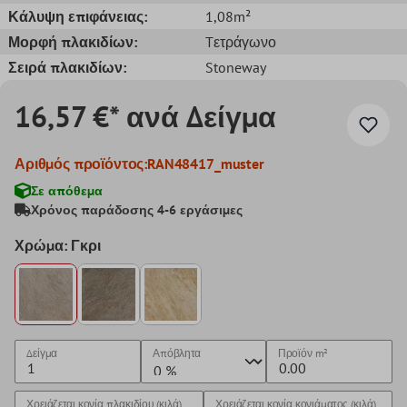
Κάλυψη επιφάνειας:
1,08m²
Μορφή πλακιδίων:
Tετράγωνο
Σειρά πλακιδίων:
Stoneway
16,57 €* ανά Δείγμα
Αριθμός προϊόντος:
RAN48417_muster
Σε απόθεμα
Χρόνος παράδοσης 4-6 εργάσιμες
Χρώμα: Γκρι
Δείγμα
Απόβλητα
Προϊόν
m²
Χρειάζεται κονία πλακιδίου (κιλά)
Χρειάζεται κονία κονιάματος (κιλά)