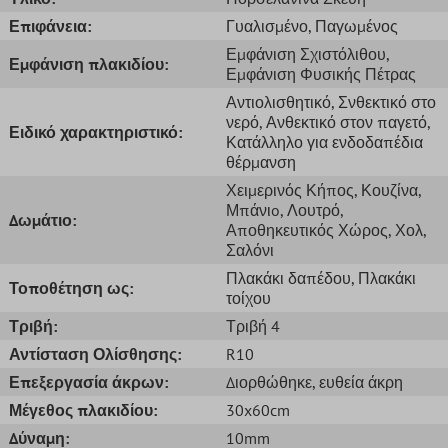
Επιφάνεια:
Γυαλισμένο
, Παγωμένος
Εμφάνιση Σχιστόλιθου
,
Εμφάνιση πλακιδίου:
Εμφάνιση Φυσικής Πέτρας
Αντιολισθητικό
, Σνθεκτικό στο
νερό
, Ανθεκτικό στον παγετό
,
Ειδικό χαρακτηριστικό:
Κατάλληλο για ενδοδαπέδια
θέρμανση
Χειμερινός Κήπος
, Κουζίνα
,
Μπάνιo
, Λουτρό
,
Δωμάτιο:
Αποθηκευτικός Χώρος
, Χολ
,
Σαλόνι
Πλακάκι δαπέδου
, Πλακάκι
Τοποθέτηση ως:
τοίχου
Τριβή:
Τριβή 4
Αντίσταση Ολίσθησης:
R10
Επεξεργασία άκρων:
Διορθώθηκε
, ευθεία άκρη
Μέγεθος πλακιδίου:
30x60cm
Δύναμη:
10mm