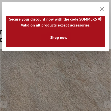
κύριο περιεχόμενο
0
Καλάθ
Secure your discount now with the code SOMMER5 🌞
Valid on all products except accessories.
Πρότυπο Πλακάκια Δαπέδου Stoneway
Shop now
Eμφάνιση Φυσικής Πέτρας Γκρί