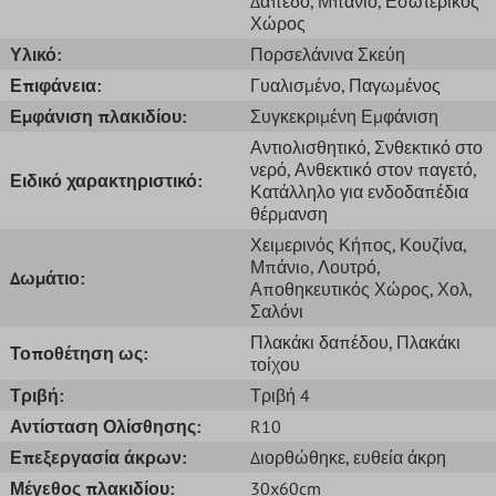
Δάπεδο
, Μπάνιο
, Εσωτερικός
Χώρος
Υλικό:
Πορσελάνινα Σκεύη
Επιφάνεια:
Γυαλισμένο
, Παγωμένος
Εμφάνιση πλακιδίου:
Συγκεκριμένη Εμφάνιση
Αντιολισθητικό
, Σνθεκτικό στο
νερό
, Ανθεκτικό στον παγετό
,
Ειδικό χαρακτηριστικό:
Κατάλληλο για ενδοδαπέδια
θέρμανση
Χειμερινός Κήπος
, Κουζίνα
,
Μπάνιo
, Λουτρό
,
Δωμάτιο:
Αποθηκευτικός Χώρος
, Χολ
,
Σαλόνι
Πλακάκι δαπέδου
, Πλακάκι
Τοποθέτηση ως:
τοίχου
Τριβή:
Τριβή 4
Αντίσταση Ολίσθησης:
R10
Επεξεργασία άκρων:
Διορθώθηκε
, ευθεία άκρη
Μέγεθος πλακιδίου:
30x60cm