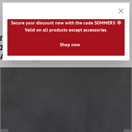
κύριο περιεχόμενο
0
Καλάθ
Secure your discount now with the code SOMMER5 🌞
Valid on all products except accessories.
Πρότυπο Πλακάκια Δαπέδου Tycoon
Shop now
Συγκεκριμένη Εμφάνιση R10
Ανθρακίτης 120x120cm