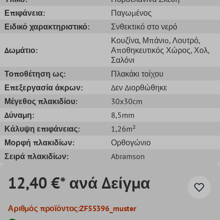
Επιφάνεια:
Παγωμένος
Ειδικό χαρακτηριστικό:
Σνθεκτικό στο νερό
Κουζίνα
, Μπάνιo
, Λουτρό
,
Δωμάτιο:
Αποθηκευτικός Χώρος
, Χολ
,
Σαλόνι
Τοποθέτηση ως:
Πλακάκι τοίχου
Επεξεργασία άκρων:
Δεν Διορθώθηκε
Μέγεθος πλακιδίου:
30x30cm
Δύναμη:
8,5mm
Κάλυψη επιφάνειας:
1,26m²
Μορφή πλακιδίων:
Ορθογώνιο
Σειρά πλακιδίων:
Abramson
12,40 €* ανά Δείγμα
Αριθμός προϊόντος:
ZF55396_muster