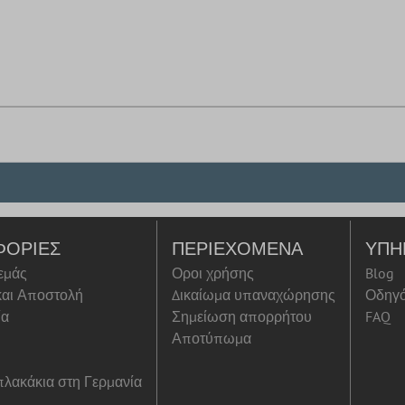
ΦΟΡΊΕΣ
ΠΕΡΙΕΧΌΜΕΝΑ
ΥΠΗ
 εμάς
Οροι χρήσης
Blog
αι Αποστολή
Δικαίωμα υπαναχώρησης
Οδηγ
ία
Σημείωση απορρήτου
FAQ
Αποτύπωμα
λακάκια στη Γερμανία