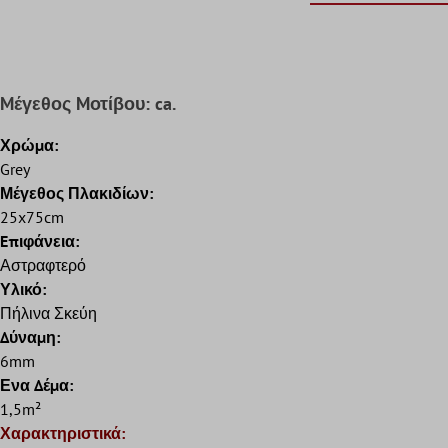
Mέγεθος Mοτίβου: ca.
Χρώμα:
Grey
Μέγεθος Πλακιδίων:
25x75cm
Eπιφάνεια:
Αστραφτερό
Υλικό:
Πήλινα Σκεύη
Δύναμη:
6mm
Ενα Δέμα:
1,5m²
Χαρακτηριστικά: