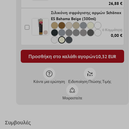
26,88 €
Σιλικόνη σφράγισης αρμών Schönox
ES Bahama Beige (300ml)
0 Κομμάτι(α)
0,00 €
Προσθήκη στο καλάθι αγορών
10,32
EUR
Κάντε μια ερώτηση
Ειδοποίηση Πτώσης Τιμής
Μοιραστείτε
Συμβουλές