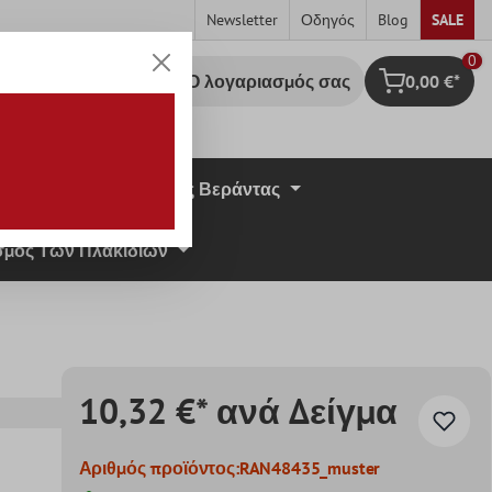
Newsletter
Οδηγός
Blog
SALE
0
Ο λογαριασμός σας
0,00 €*
Καλάθι Αγορ
σική Πέτρα
Πλάκες Βεράντας
μος Των Πλακιδίων
10,32 €* ανά Δείγμα
Αριθμός προϊόντος:
RAN48435_muster
ς