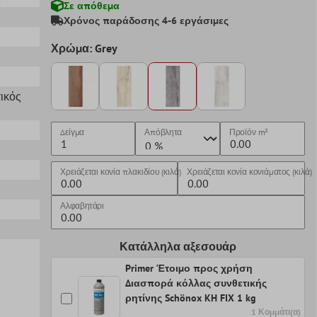
Σε απόθεμα
Χρόνος παράδοσης 4-6 εργάσιμες
Χρώμα: Grey
ικός
Δείγμα
Απόβλητα
Προϊόν
m²
Χρειάζεται κονία πλακιδίου (κιλά)
Χρειάζεται κονία κονιάματος (κιλά)
Αλφαβητάρι
Κατάλληλα αξεσουάρ
Primer Έτοιμο προς χρήση
Διασπορά κόλλας συνθετικής
ρητίνης Schönox KH FIX 1 kg
1 Κομμάτι(α)