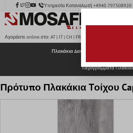
Υπηρεσία Καταναλωτή +4940 797508920
κύριο περιεχόμενο
Αγοράστε online στο:
AT
|
IT
|
CH
|
FR
|
DE
|
UK
|
CZ
|
SE
|
DK
|
B
Πλακάκια Δαπέδου
Πλακάκια 
Περιγράμματα Πλακιδ
Πρότυπο Πλακάκια Tοίχου Cap