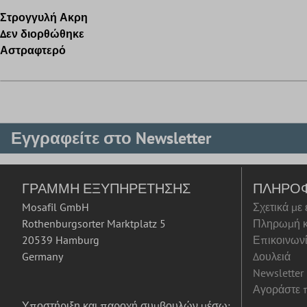
Στρογγυλή Ακρη
Δεν διορθώθηκε
Αστραφτερό
Εγγραφείτε στο Newsletter
ΓΡΑΜΜΉ ΕΞΥΠΗΡΈΤΗΣΗΣ
ΠΛΗΡΟ
Mosafil GmbH
Σχετικά με
Rothenburgsorter Marktplatz 5
Πληρωμή κ
20539 Hamburg
Επικοινων
Germany
Δουλειά
Newsletter
Αγοράστε π
Υποστήριξη και παροχή συμβουλών μέσω: