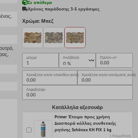
Σε απόθεμα
Χρόνος παράδοσης 3-5 εργάσιμες
μένος
,
Χρώμα: Μπεζ
Λουτρό
,
ρος
,
Δείγμα
Απόβλητα
Προϊόν
m²
Χρειάζεται κονία πλακιδίου (κιλά)
Χρειάζεται κονία κονιάματος (κιλά)
Αλφαβητάρι
Κατάλληλα αξεσουάρ
Primer Έτοιμο προς χρήση
Διασπορά κόλλας συνθετικής
ρητίνης Schönox KH FIX 1 kg
1 Κομμάτι(α)