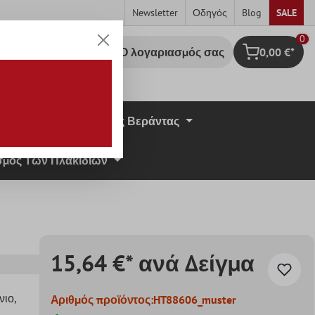
Newsletter
Οδηγός
Blog
SALE
0
Ο λογαριασμός σας
0,00 €*
Καλάθι Αγορ
σική Πέτρα
Πλάκες Βεράντας
μος Των Πλακιδίων
15,64 €* ανά Δείγμα
νιο
,
Αριθμός προϊόντος:
HT88606_muster
ς