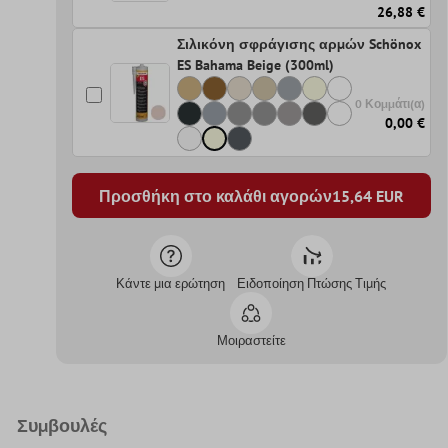
26,88 €
Σιλικόνη σφράγισης αρμών Schönox
ES Bahama Beige (300ml)
0 Κομμάτι(α)
0,00 €
Προσθήκη στο καλάθι αγορών
15,64
EUR
Κάντε μια ερώτηση
Ειδοποίηση Πτώσης Τιμής
Μοιραστείτε
Συμβουλές