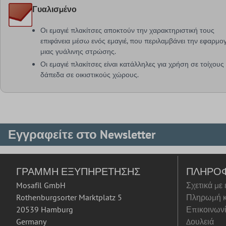
Γυαλισμένο
Οι εμαγιέ πλακίτσες αποκτούν την χαρακτηριστική τους
επιφάνεια μέσω ενός εμαγιέ, που περιλαμβάνει την εφαρμο
μιας γυάλινης στρώσης.
Οι εμαγιέ πλακίτσες είναι κατάλληλες για χρήση σε τοίχους 
δάπεδα σε οικιστικούς χώρους.
Εγγραφείτε στο Newsletter
ΓΡΑΜΜΉ ΕΞΥΠΗΡΈΤΗΣΗΣ
ΠΛΗΡΟ
Mosafil GmbH
Σχετικά με
Rothenburgsorter Marktplatz 5
Πληρωμή κ
20539 Hamburg
Επικοινων
Germany
Δουλειά