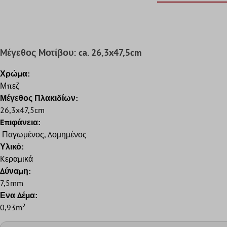
Mέγεθος Mοτίβου: ca. 26,3x47,5cm
Χρώμα:
Μπεζ
Μέγεθος Πλακιδίων:
26,3x47,5cm
Eπιφάνεια:
Παγωμένος, Δομημένος
Υλικό:
Kεραμικά
Δύναμη:
7,5mm
Ενα Δέμα:
0,93m²