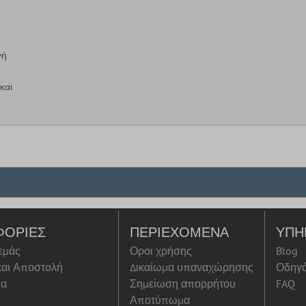
γή
και
ΦΟΡΊΕΣ
ΠΕΡΙΕΧΌΜΕΝΑ
ΥΠΗ
 εμάς
Οροι χρήσης
Blog
αι Αποστολή
Δικαίωμα υπαναχώρησης
Οδηγ
ία
Σημείωση απορρήτου
FAQ
Αποτύπωμα