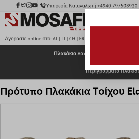
Υπηρεσία Καταναλωτή +4940 797508920
κύριο περιεχόμενο
Αγοράστε online στο:
AT
|
IT
|
CH
|
FR
|
DE
|
UK
|
CZ
|
SE
|
DK
|
B
Πλακάκια Δαπέδου
Πλακάκια 
Περιγράμματα Πλακιδ
Πρότυπο Πλακάκια Tοίχου El