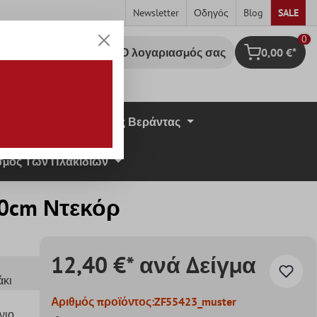
Newsletter
Οδηγός
Blog
SALE
0
Ο λογαριασμός σας
0,00 €*
Καλάθι Αγορ
σική Πέτρα
Πλάκες Βεράντας
μος Των Πλακιδίων
90cm Ντεκόρ
12,40 €* ανά Δείγμα
άκι
Αριθμός προϊόντος:
ZF55423_muster
νιο
,