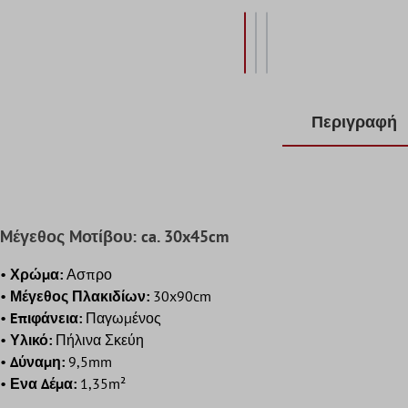
Περιγραφή
Mέγεθος Mοτίβου: ca. 30x45cm
•
Χρώμα:
Ασπρο
•
Μέγεθος Πλακιδίων:
30x90cm
•
Eπιφάνεια:
Παγωμένος
•
Υλικό:
Πήλινα Σκεύη
•
Δύναμη:
9,5mm
•
Ενα Δέμα:
1,35m²