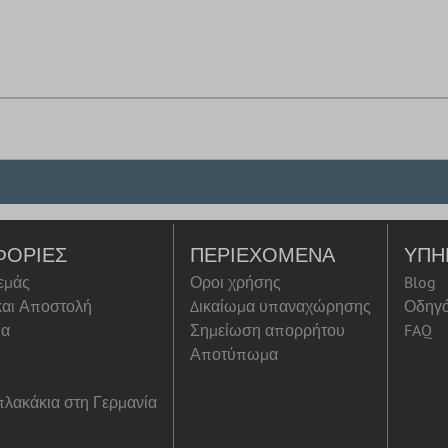
ΦΟΡΊΕΣ
ΠΕΡΙΕΧΌΜΕΝΑ
ΥΠΗ
 εμάς
Οροι χρήσης
Blog
αι Αποστολή
Δικαίωμα υπαναχώρησης
Οδηγ
ία
Σημείωση απορρήτου
FAQ
Αποτύπωμα
λακάκια στη Γερμανία