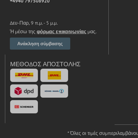
+4940 797508920
Δευ-Παρ, 9 π.μ. - 5 μ.μ.
Ή μέσω της
φόρμας επικοινωνίας
μας.
Ανάκληση σύμβασης
ΜΈΘΟΔΟΣ ΑΠΟΣΤΟΛΉΣ
* Όλες οι τιμές συμπεριλαμβάν