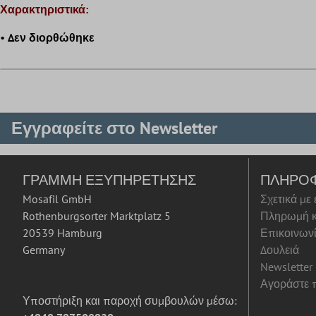
Χαρακτηριστικά:
•
Δεν διορθώθηκε
Εγγραφείτε στο Newsletter
ΓΡΑΜΜΉ ΕΞΥΠΗΡΈΤΗΣΗΣ
ΠΛΗΡΟ
Mosafil GmbH
Σχετικά με
Rothenburgsorter Marktplatz 5
Πληρωμή κ
20539 Hamburg
Επικοινων
Germany
Δουλειά
Newsletter
Αγοράστε π
Υποστήριξη και παροχή συμβουλών μέσω: