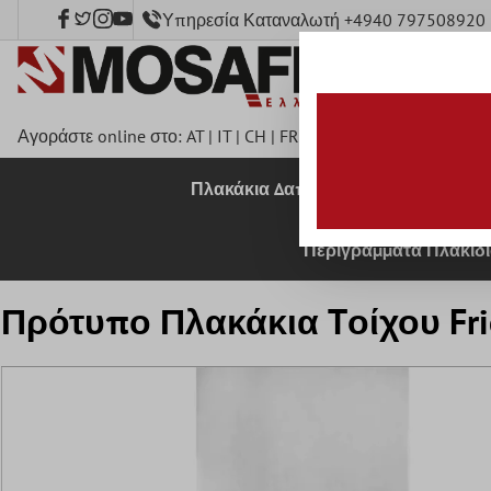
Υπηρεσία Καταναλωτή +4940 797508920
κύριο περιεχόμενο
Αγοράστε online στο:
AT
|
IT
|
CH
|
FR
|
DE
|
UK
|
CZ
|
SE
|
DK
|
B
Πλακάκια Δαπέδου
Πλακάκια 
Περιγράμματα Πλακιδ
Πρότυπο Πλακάκια Tοίχου Fr