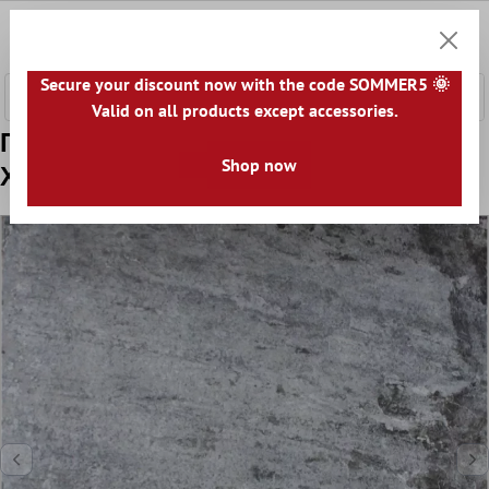
κύριο περιεχόμενο
0
Καλάθ
Secure your discount now with the code SOMMER5 🌞
Valid on all products except accessories.
Πρότυπο Πλάκες Εράντας Colorado
Shop now
Χρωματικό Παιχνίδι 60x60x2cm Γκρί