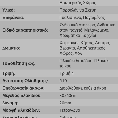
Εσωτερικός Χώρος
Υλικό:
Πορσελάνινα Σκεύη
Επιφάνεια:
Γυαλισμένο
, Παγωμένος
Σνθεκτικό στο νερό
, Ανθεκτικό
Ειδικό χαρακτηριστικό:
στον παγετό
, Μελανωμένο
,
Χρωματικό παιχνίδι
Χειμερινός Κήπος
, Λουτρό
,
Δωμάτιο:
Βεράντα
, Αποθηκευτικός
Χώρος
, Χολ
Πλακάκι δαπέδου
, Πλακάκι
Τοποθέτηση ως:
τοίχου
Τριβή:
Τριβή 4
Αντίσταση Ολίσθησης:
R10
Επεξεργασία άκρων:
Διορθώθηκε
, ευθεία άκρη
Μέγεθος πλακιδίου:
30x60cm
Δύναμη:
20mm
Μορφή πλακιδίων:
Tετράγωνο
Σειρά πλακιδίων:
Colorado