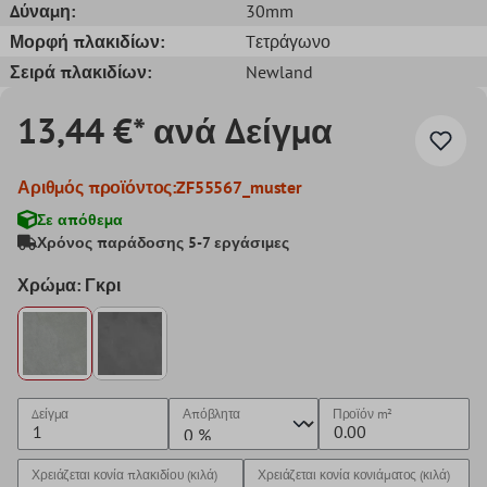
Δύναμη:
30mm
Μορφή πλακιδίων:
Tετράγωνο
Σειρά πλακιδίων:
Newland
13,44 €* ανά Δείγμα
Αριθμός προϊόντος:
ZF55567_muster
Σε απόθεμα
Χρόνος παράδοσης 5-7 εργάσιμες
Χρώμα: Γκρι
Δείγμα
Απόβλητα
Προϊόν
m²
Χρειάζεται κονία πλακιδίου (κιλά)
Χρειάζεται κονία κονιάματος (κιλά)