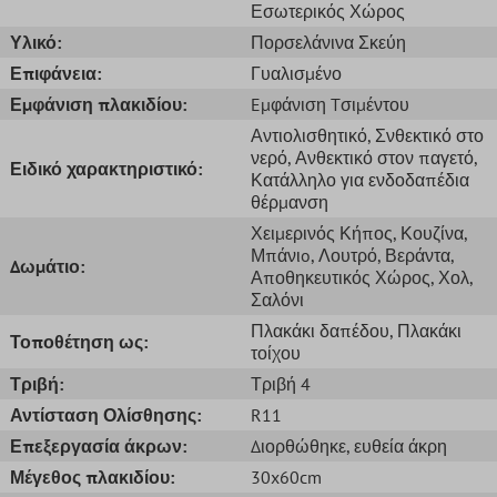
Εσωτερικός Χώρος
Υλικό:
Πορσελάνινα Σκεύη
Επιφάνεια:
Γυαλισμένο
Εμφάνιση πλακιδίου:
Eμφάνιση Tσιμέντου
Αντιολισθητικό
, Σνθεκτικό στο
νερό
, Ανθεκτικό στον παγετό
,
Ειδικό χαρακτηριστικό:
Κατάλληλο για ενδοδαπέδια
θέρμανση
Χειμερινός Κήπος
, Κουζίνα
,
Μπάνιo
, Λουτρό
, Βεράντα
,
Δωμάτιο:
Αποθηκευτικός Χώρος
, Χολ
,
Σαλόνι
Πλακάκι δαπέδου
, Πλακάκι
Τοποθέτηση ως:
τοίχου
Τριβή:
Τριβή 4
Αντίσταση Ολίσθησης:
R11
Επεξεργασία άκρων:
Διορθώθηκε
, ευθεία άκρη
Μέγεθος πλακιδίου:
30x60cm