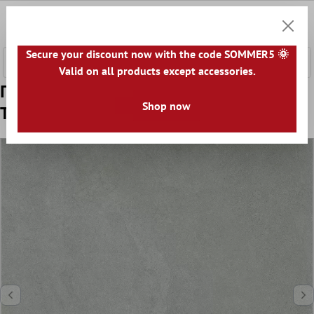
κύριο περιεχόμενο
0
Καλάθ
Secure your discount now with the code SOMMER5 🌞
Valid on all products except accessories.
Πρότυπο Πλάκες Εράντας Εμφάνιση
Shop now
Tσιμέντου Newland Γκρί 60x60x3cm