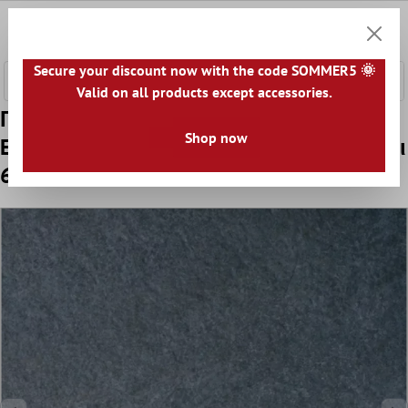
κύριο περιεχόμενο
0
Καλάθ
Secure your discount now with the code SOMMER5 🌞
Valid on all products except accessories.
Πρότυπο Πλάκες Εράντας Stoneway
Shop now
Eμφάνιση Φυσικής Πέτρας Σκούρο Γκρι
60x60cm