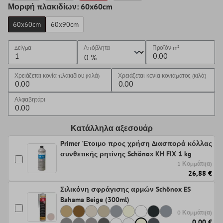
Μορφή πλακιδίων: 60x60cm
60x60cm
60x90cm
Δείγμα
Απόβλητα
Προϊόν
m²
Χρειάζεται κονία πλακιδίου (κιλά)
Χρειάζεται κονία κονιάματος (κιλά)
Αλφαβητάρι
Κατάλληλα αξεσουάρ
Primer Έτοιμο προς χρήση Διασπορά κόλλας
συνθετικής ρητίνης Schönox KH FIX 1 kg
1 Κομμάτι(α)
26,88 €
Σιλικόνη σφράγισης αρμών Schönox ES
Bahama Beige (300ml)
0 Κομμάτι(α)
0,00 €