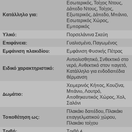
Εσωτερικός
, Τοίχος Ντους
,
Δάπεδο Ντους
, Τοίχος
,
Κατάλληλο για:
Εξωτερικός
, Δάπεδο
, Μπάνιο
,
Εσωτερικός Χώρος
,
Εμπορικός
Υλικό:
Πορσελάνινα Σκεύη
Επιφάνεια:
Γυαλισμένο
, Παγωμένος
Εμφάνιση πλακιδίου:
Εμφάνιση Φυσικής Πέτρας
Αντιολισθητικό
, Σνθεκτικό στο
νερό
, Ανθεκτικό στον παγετό
,
Ειδικό χαρακτηριστικό:
Κατάλληλο για ενδοδαπέδια
θέρμανση
Χειμερινός Κήπος
, Κουζίνα
,
Μπάνιo
, Λουτρό
,
Δωμάτιο:
Αποθηκευτικός Χώρος
, Χολ
,
Σαλόνι
Πλακάκι δαπέδου
, Πλακάκι
Τοποθέτηση ως:
επαγγελματικού χώρου
,
Πλακάκι τοίχου
Τριβή:
Τριβή 4