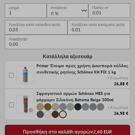
Δείγμα
Απόβλητα
Προϊόν
m²
Χρειάζεται κονία πλακιδίου (κιλά)
Χρειάζεται κονία κονιάματος (κιλά)
Αλφαβητάρι
Κατάλληλα αξεσουάρ
Primer Έτοιμο προς χρήση Διασπορά κόλλας
συνθετικής ρητίνης Schönox KH FIX 1 kg
1 Κομμάτι(α)
26,88 €
Σφραγιστικό αρμών Schönox MES για
μάρμαρο Σιλικόνη Bahama Beige 300ml
1 Κομμάτι(α)
26,98 €
Προσθήκη στο καλάθι αγορών
2,60
EUR