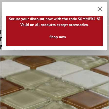
κύριο περιεχόμενο
0
Καλάθ
Secure your discount now with the code SOMMER5 🌞
Valid on all products except accessories.
Πρότυπο Ποτήρι Μάρμαρο Φυσική
Shop now
Πέτρα Ψηφιδωτά Πλακάκια Epsilon
Μπεζ Kαφέ Ασπρο