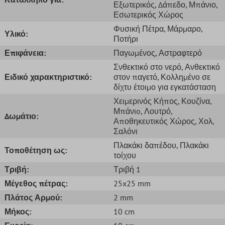
Εξωτερικός
, Δάπεδο
, Μπάνιο
,
Εσωτερικός Χώρος
Φυσική Πέτρα
, Μάρμαρο
,
Υλικό:
Ποτήρι
Επιφάνεια:
Παγωμένος
, Αστραφτερό
Σνθεκτικό στο νερό
, Ανθεκτικό
Ειδικό χαρακτηριστικό:
στον παγετό
, Κολλημένο σε
δίχτυ έτοιμο για εγκατάσταση
Χειμερινός Κήπος
, Κουζίνα
,
Μπάνιo
, Λουτρό
,
Δωμάτιο:
Αποθηκευτικός Χώρος
, Χολ
,
Σαλόνι
Πλακάκι δαπέδου
, Πλακάκι
Τοποθέτηση ως:
τοίχου
Τριβή:
Τριβή 1
Μέγεθος πέτρας:
25x25 mm
Πλάτος Αρμού:
2 mm
Μήκος:
10 cm