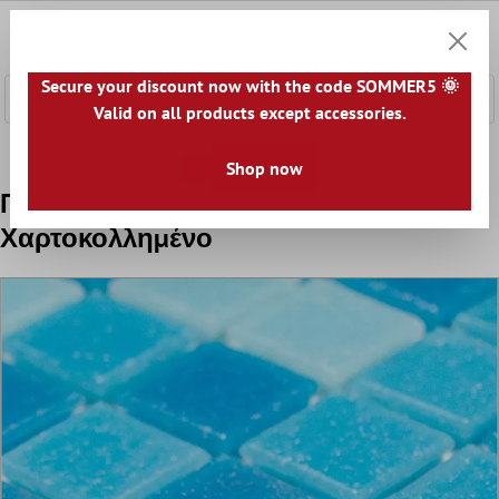
κύριο περιεχόμενο
0
Καλάθ
Secure your discount now with the code SOMMER5 🌞
Valid on all products except accessories.
Αρχική
Ψηφιδωτά Πλακάκια
Γυάλινο Μωσαϊκό
Γυάλι
Shop now
Πισίνα Μωσαϊκό Pazifik
Χαρτοκολλημένο