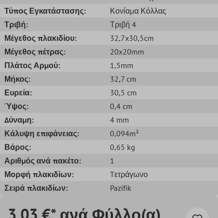
Τύπος Εγκατάστασης:
Κονίαμα Κόλλας
Τριβή:
Τριβή 4
Μέγεθος πλακιδίου:
32,7x30,5cm
Μέγεθος πέτρας:
20x20mm
Πλάτος Αρμού:
1,5mm
Μήκος:
32,7 cm
Ευρεία:
30,5 cm
Ύψος:
0,4 cm
Δύναμη:
4 mm
Κάλυψη επιφάνειας:
0,094m²
Βάρος:
0,65 kg
Αριθμός ανά πακέτο:
1
Μορφή πλακιδίων:
Tετράγωνο
Σειρά πλακιδίων:
Pazifik
3,03 €* ανά Φύλλο(α)