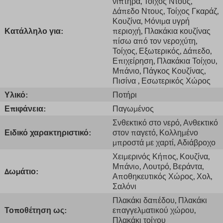
νιπτήρα
, Τοίχος Ντους
,
Δάπεδο Ντους
, Τοίχος Γκαράζ
,
Κουζίνα
, Mόνιμα υγρή
Κατάλληλο για:
περιοχή
, Πλακάκια κουζίνας
πίσω από τον νεροχύτη
,
Τοίχος
, Εξωτερικός
, Δάπεδο
,
Επιχείρηση
, Πλακάκια Τοίχου
,
Μπάνιο
, Πάγκος Κουζίνας
,
Πισίνα
, Εσωτερικός Χώρος
Υλικό:
Ποτήρι
Επιφάνεια:
Παγωμένος
Σνθεκτικό στο νερό
, Ανθεκτικό
Ειδικό χαρακτηριστικό:
στον παγετό
, Κολλημένο
μπροστά με χαρτί
, Αδιάβροχο
Χειμερινός Κήπος
, Κουζίνα
,
Μπάνιo
, Λουτρό
, Βεράντα
,
Δωμάτιο:
Αποθηκευτικός Χώρος
, Χολ
,
Σαλόνι
Πλακάκι δαπέδου
, Πλακάκι
Τοποθέτηση ως:
επαγγελματικού χώρου
,
Πλακάκι τοίχου