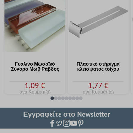
Γυάλινο Μωσαϊκό
Πλαστικό στήριγμα
Σύνορο Μωβ Ράβδος
κλεισίματος τοίχου
1,09 €
1,77 €
ανά Κομμάτι(α)
ανά Κομμάτι(α)
Εγγραφείτε στο Newsletter