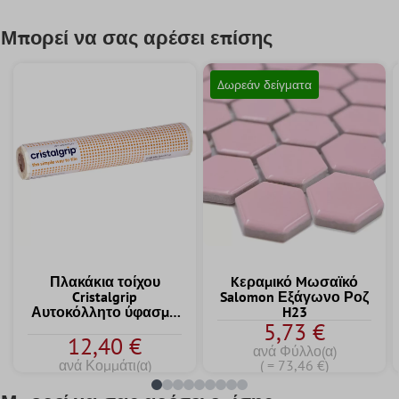
Μπορεί να σας αρέσει επίσης
Δωρεάν δείγματα
Πλακάκια τοίχου
Kεραμικό Mωσαϊκό
Cristalgrip
Salomon Εξάγωνο Ροζ
Αυτοκόλλητο ύφασμα
H23
5,73 €
Ταινία Velcro 30cm
12,40 €
ανά Φύλλο(α)
ανά Κομμάτι(α)
( = 73,46 €)