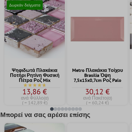
Δωρεάν δείγματα
Ψηφιδωτά Πλακάκια
Metro Πλακάκια Tοίχου
Ποτήρι Ρητίνη Φυσική
Brasilia Όψη
Πέτρα Ροζ Mix
7,5x15x0,7cm Ροζ Palo
Μέση βαθμολογία 4.7 από τα 5 αστέρια
13,86 €
30,12 €
ανά Φύλλο(α)
ανά Πακέτο(α)
( = 142,89 €)
( = 60,24 €)
Μπορεί να σας αρέσει επίσης