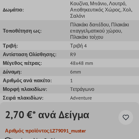
Κουζίνα
, Μπάνιo
, Λουτρό
,
Δωμάτιο:
Αποθηκευτικός Χώρος
, Χολ
,
Σαλόνι
Πλακάκι δαπέδου
, Πλακάκι
Τοποθέτηση ως:
επαγγελματικού χώρου
,
Πλακάκι τοίχου
Τριβή:
Τριβή 4
Αντίσταση Ολίσθησης:
R9
Μέγεθος πέτρας:
48x48 mm
Δύναμη:
6mm
Αριθμός ανά πακέτο:
1
Μορφή πλακιδίων:
Tετράγωνο
Σειρά πλακιδίων:
Adventure
2,70 €* ανά Δείγμα
Αριθμός προϊόντος:
LZ79091_muster